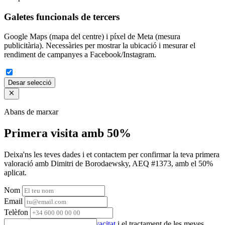
Galetes funcionals de tercers
Google Maps (mapa del centre) i píxel de Meta (mesura
publicitària). Necessàries per mostrar la ubicació i mesurar el
rendiment de campanyes a Facebook/Instagram.
Desar selecció
Abans de marxar
Primera visita amb 50%
Deixa'ns les teves dades i et contactem per confirmar la teva primera
valoració amb Dimitri de Borodaewsky, AEQ #1373, amb el 50%
aplicat.
Nom
Email
Telèfon
Accepto la
política de privacitat
i el tractament de les meves