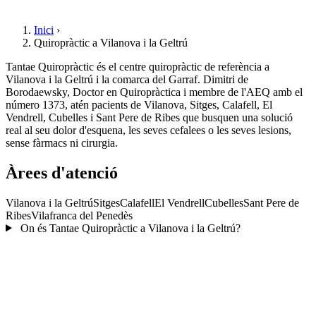
Inici
›
Quiropràctic a Vilanova i la Geltrú
Tantae Quiropràctic és el centre quiropràctic de referència a
Vilanova i la Geltrú i la comarca del Garraf. Dimitri de
Borodaewsky, Doctor en Quiropràctica i membre de l'AEQ amb el
número 1373, atén pacients de Vilanova, Sitges, Calafell, El
Vendrell, Cubelles i Sant Pere de Ribes que busquen una solució
real al seu dolor d'esquena, les seves cefalees o les seves lesions,
sense fàrmacs ni cirurgia.
Àrees d'atenció
Vilanova i la Geltrú
Sitges
Calafell
El Vendrell
Cubelles
Sant Pere de
Ribes
Vilafranca del Penedès
On és Tantae Quiropràctic a Vilanova i la Geltrú?