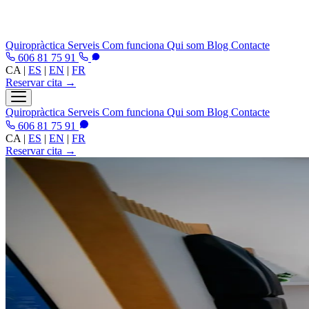
Quiropràctica
Serveis
Com funciona
Qui som
Blog
Contacte
606 81 75 91
CA
|
ES
|
EN
|
FR
Reservar cita →
Quiropràctica
Serveis
Com funciona
Qui som
Blog
Contacte
606 81 75 91
CA
|
ES
|
EN
|
FR
Reservar cita →