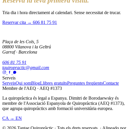
Reserva la teva primera visita.
Tria dia i hora directament al calendari. Sense necessitat de trucar.
Reservar cita →
606 81 75 91
Plaça de les Cols, 5
08800 Vilanova i la Geltrú
Garraf · Barcelona
606 81 75 91
tquiropractic@gmail.com
Serveis
Serveis
Qui som
Blog
Llibres gratuïts
Preguntes freqüents
Contacte
Membre de l'AEQ · AEQ #1373
La quiropràctica és legal a Espanya. Dimitri de Borodaewsky és
membre de l'Associació Espanyola de Quiropràctica (AEQ #1373),
que agrupa quiropràctics amb formació universitària europea.
CA → EN
© 2026 Tantae Quiropràctic
·
Tots els drets reservats.
·
Alineado por