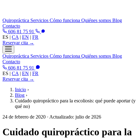
Quiropráctica
Servicios
Cómo funciona
Quiénes somos
Blog
Contacto
606 81 75 91
ES
|
CA
|
EN
|
FR
Reservar cita →
Quiropráctica
Servicios
Cómo funciona
Quiénes somos
Blog
Contacto
606 81 75 91
ES
|
CA
|
EN
|
FR
Reservar cita →
Inicio
›
Blog
›
Cuidado quiropráctico para la escoliosis: qué puede aportar (y
qué no)
24 de febrero de 2020
· Actualizado: julio de 2026
Cuidado quiropráctico para la