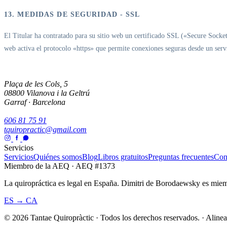
13. MEDIDAS DE SEGURIDAD - SSL
El Titular ha contratado para su sitio web un certificado SSL («Secure Socket
web activa el protocolo «https» que permite conexiones seguras desde un serv
Plaça de les Cols, 5
08800 Vilanova i la Geltrú
Garraf · Barcelona
606 81 75 91
tquiropractic@gmail.com
Servicios
Servicios
Quiénes somos
Blog
Libros gratuitos
Preguntas frecuentes
Con
Miembro de la AEQ · AEQ #1373
La quiropráctica es legal en España. Dimitri de Borodaewsky es miem
ES → CA
© 2026 Tantae Quiropràctic
·
Todos los derechos reservados.
·
Alinea