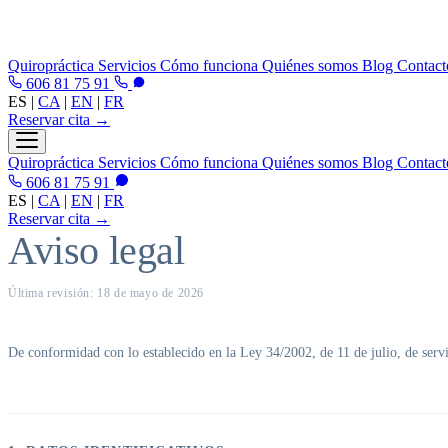
Quiropráctica
Servicios
Cómo funciona
Quiénes somos
Blog
Contact
606 81 75 91
ES
|
CA
|
EN
|
FR
Reservar cita →
Quiropráctica
Servicios
Cómo funciona
Quiénes somos
Blog
Contact
606 81 75 91
ES
|
CA
|
EN
|
FR
Reservar cita →
Aviso legal
Última revisión: 18 de mayo de 2026
De conformidad con lo establecido en la Ley 34/2002, de 11 de julio, de servic