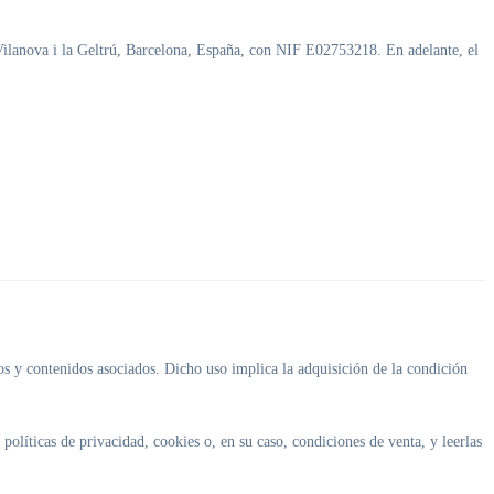
 Vilanova i la Geltrú, Barcelona, España, con NIF E02753218. En adelante, el
os y contenidos asociados. Dicho uso implica la adquisición de la condición
políticas de privacidad, cookies o, en su caso, condiciones de venta, y leerlas