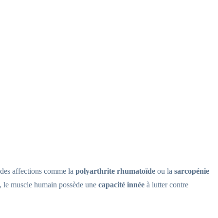
s des affections comme la
polyarthrite rhumatoïde
ou la
sarcopénie
ice, le muscle humain possède une
capacité innée
à lutter contre