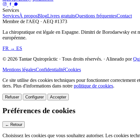
Services
Services
À propos
Blog
Livres gratuits
Questions fréquentes
Contact
Membre de l'AEQ · AEQ #1373
La chiropratique est légale en Espagne. Dimitri de Borodaewsky est 
européenne.
FR → ES
© 2026 Tantae Quiropràctic
·
Tous droits réservés.
·
Alineado por
Qu
Mentions légales
Confidentialité
Cookies
Ce site utilise des cookies techniques pour fonctionner correctement e
tiers.
Plus d'informations dans notre
politique de cookies
.
Refuser
Configurer
Accepter
Préférences de cookies
← Retour
Choisissez les cookies que vous souhaitez autoriser. Les cookies tech