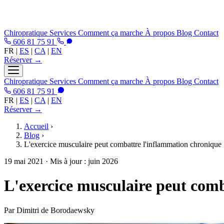
Chiropratique
Services
Comment ça marche
À propos
Blog
Contact
606 81 75 91
FR
|
ES
|
CA
|
EN
Réserver →
Chiropratique
Services
Comment ça marche
À propos
Blog
Contact
606 81 75 91
FR
|
ES
|
CA
|
EN
Réserver →
Accueil
›
Blog
›
L'exercice musculaire peut combattre l'inflammation chronique
19 mai 2021
· Mis à jour : juin 2026
L'exercice musculaire peut com
Par Dimitri de Borodaewsky