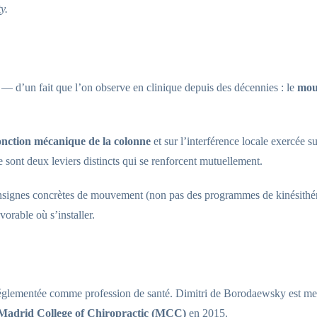
y.
— d’un fait que l’on observe en clinique depuis des décennies : le
mouv
onction mécanique de la colonne
et sur l’interférence locale exercée s
 sont deux leviers distincts qui se renforcent mutuellement.
signes concrètes de mouvement (non pas des programmes de kinésithérap
orable où s’installer.
t réglementée comme profession de santé. Dimitri de Borodaewsky est me
Madrid College of Chiropractic (MCC)
en 2015.