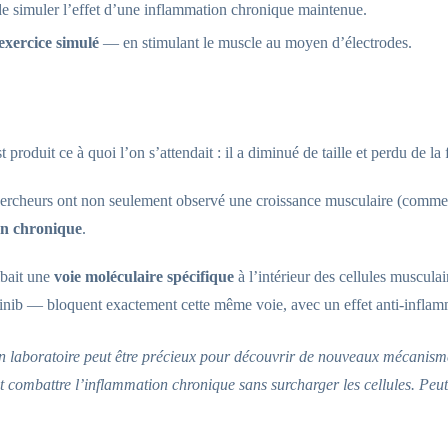
e simuler l’effet d’une inflammation chronique maintenue.
exercice simulé
— en stimulant le muscle au moyen d’électrodes.
est produit ce à quoi l’on s’attendait : il a diminué de taille et perdu de la 
chercheurs ont non seulement observé une croissance musculaire (comme 
ion chronique
.
ibait une
voie moléculaire spécifique
à l’intérieur des cellules muscula
citinib — bloquent exactement cette même voie, avec un effet anti-infla
n laboratoire peut être précieux pour découvrir de nouveaux mécanismes 
 combattre l’inflammation chronique sans surcharger les cellules. Peut