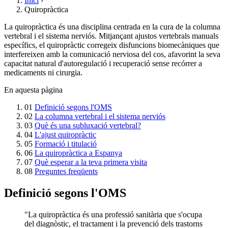
Inici
›
Quiropràctica
La quiropràctica és una disciplina centrada en la cura de la columna
vertebral i el sistema nerviós. Mitjançant ajustos vertebrals manuals
específics, el quiropràctic corregeix disfuncions biomecàniques que
interfereixen amb la comunicació nerviosa del cos, afavorint la seva
capacitat natural d'autoregulació i recuperació sense recórrer a
medicaments ni cirurgia.
En aquesta pàgina
01
Definició segons l'OMS
02
La columna vertebral i el sistema nerviós
03
Què és una subluxació vertebral?
04
L'ajust quiropràctic
05
Formació i titulació
06
La quiropràctica a Espanya
07
Què esperar a la teva primera visita
08
Preguntes freqüents
Definició segons l'OMS
"La quiropràctica és una professió sanitària que s'ocupa
del diagnòstic, el tractament i la prevenció dels trastorns