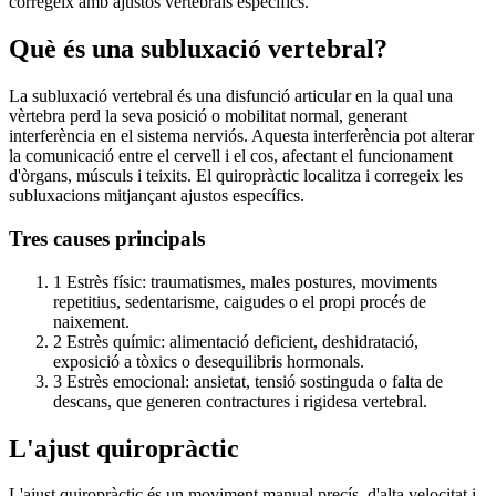
corregeix amb ajustos vertebrals específics.
Què és una subluxació vertebral?
La subluxació vertebral és una disfunció articular en la qual una
vèrtebra perd la seva posició o mobilitat normal, generant
interferència en el sistema nerviós. Aquesta interferència pot alterar
la comunicació entre el cervell i el cos, afectant el funcionament
d'òrgans, músculs i teixits. El quiropràctic localitza i corregeix les
subluxacions mitjançant ajustos específics.
Tres causes principals
1
Estrès físic: traumatismes, males postures, moviments
repetitius, sedentarisme, caigudes o el propi procés de
naixement.
2
Estrès químic: alimentació deficient, deshidratació,
exposició a tòxics o desequilibris hormonals.
3
Estrès emocional: ansietat, tensió sostinguda o falta de
descans, que generen contractures i rigidesa vertebral.
L'ajust quiropràctic
L'ajust quiropràctic és un moviment manual precís, d'alta velocitat i