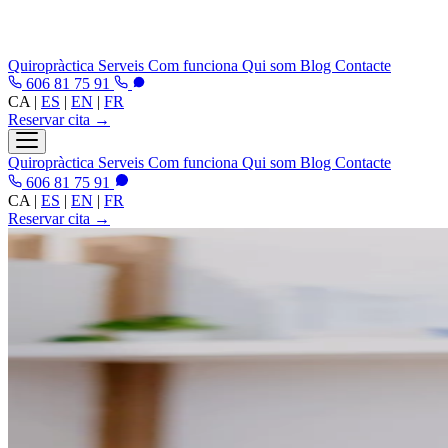
Quiropràctica
Serveis
Com funciona
Qui som
Blog
Contacte
606 81 75 91
CA
|
ES
|
EN
|
FR
Reservar cita →
Quiropràctica
Serveis
Com funciona
Qui som
Blog
Contacte
606 81 75 91
CA
|
ES
|
EN
|
FR
Reservar cita →