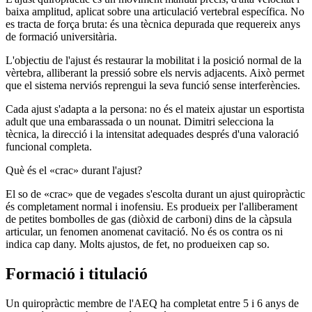
baixa amplitud, aplicat sobre una articulació vertebral específica. No
es tracta de força bruta: és una tècnica depurada que requereix anys
de formació universitària.
L'objectiu de l'ajust és restaurar la mobilitat i la posició normal de la
vèrtebra, alliberant la pressió sobre els nervis adjacents. Això permet
que el sistema nerviós reprengui la seva funció sense interferències.
Cada ajust s'adapta a la persona: no és el mateix ajustar un esportista
adult que una embarassada o un nounat. Dimitri selecciona la
tècnica, la direcció i la intensitat adequades després d'una valoració
funcional completa.
Què és el «crac» durant l'ajust?
El so de «crac» que de vegades s'escolta durant un ajust quiropràctic
és completament normal i inofensiu. Es produeix per l'alliberament
de petites bombolles de gas (diòxid de carboni) dins de la càpsula
articular, un fenomen anomenat cavitació. No és os contra os ni
indica cap dany. Molts ajustos, de fet, no produeixen cap so.
Formació i titulació
Un quiropràctic membre de l'AEQ ha completat entre 5 i 6 anys de