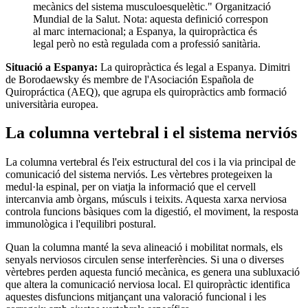
mecànics del sistema musculoesquelètic." Organització
Mundial de la Salut. Nota: aquesta definició correspon
al marc internacional; a Espanya, la quiropràctica és
legal però no està regulada com a professió sanitària.
Situació a Espanya:
La quiropràctica és legal a Espanya. Dimitri
de Borodaewsky és membre de l'Asociación Española de
Quiropráctica (AEQ), que agrupa els quiropràctics amb formació
universitària europea.
La columna vertebral i el sistema nerviós
La columna vertebral és l'eix estructural del cos i la via principal de
comunicació del sistema nerviós. Les vèrtebres protegeixen la
medul·la espinal, per on viatja la informació que el cervell
intercanvia amb òrgans, músculs i teixits. Aquesta xarxa nerviosa
controla funcions bàsiques com la digestió, el moviment, la resposta
immunològica i l'equilibri postural.
Quan la columna manté la seva alineació i mobilitat normals, els
senyals nerviosos circulen sense interferències. Si una o diverses
vèrtebres perden aquesta funció mecànica, es genera una subluxació
que altera la comunicació nerviosa local. El quiropràctic identifica
aquestes disfuncions mitjançant una valoració funcional i les