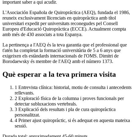
important saber a qui acudir.
L'Asociación Española de Quiropráctica (AEQ), fundada el 1986,
reuneix exclusivament llicenciats en quiropràctica amb títol
universitari expedit per universitats reconegudes pel Consell
Europeu d'Educació Quiropràctica (ECCE). Actualment compta
amb més de 430 associats a tota Espanya.
La pertinença a l'AEQ és la teva garantia que el professional que
t'atén ha completat la formació universitària de 5 a 6 anys que
exigeixen els estàndards internacionals de l'OMS. Dimitri de
Borodaewsky és membre de l'AEQ amb el número 1373.
Què esperar a la teva primera visita
1
Entrevista clínica: historial, motiu de consulta i antecedents
rellevants.
2
Exploració física de la columna i proves funcionals per
detectar subluxacions vertebrals.
3
Explicació dels resultats i pla de cura quiropràctica
personalitzat.
4
Primer ajust quiropràctic, si és adequat en aquesta mateixa
sessió.
Durada total: aproximadament 45-60 minuts.