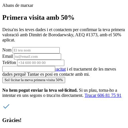
Abans de marxar
Primera visita amb 50%
Deixa'ns les teves dades i et contactem per confirmar la teva primera
valoració amb Dimitri de Borodaewsky, AEQ #1373, amb el 50%
aplicat.
Nom
Email
Telèfon
Accepto la
política de privacitat
i el tractament de les meves
dades perquè Tantae es posi en contacte amb mi.
Sol·licitar la meva primera visita 50%
No hem pogut enviar la teva sol·licitud.
Si us plau, torna-ho a
intentar en uns segons o truca'ns directament.
Trucar 606 81 75 91
Gràcies!