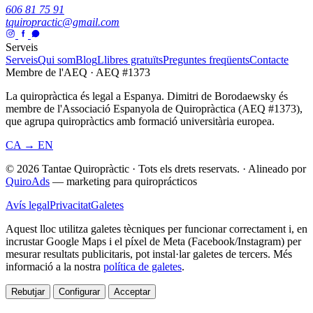
606 81 75 91
tquiropractic@gmail.com
Serveis
Serveis
Qui som
Blog
Llibres gratuïts
Preguntes freqüents
Contacte
Membre de l'AEQ · AEQ #1373
La quiropràctica és legal a Espanya. Dimitri de Borodaewsky és
membre de l'Associació Espanyola de Quiropràctica (AEQ #1373),
que agrupa quiropràctics amb formació universitària europea.
CA → EN
© 2026 Tantae Quiropràctic
·
Tots els drets reservats.
·
Alineado por
QuiroAds
— marketing para quiroprácticos
Avís legal
Privacitat
Galetes
Aquest lloc utilitza galetes tècniques per funcionar correctament i, en
incrustar Google Maps i el píxel de Meta (Facebook/Instagram) per
mesurar resultats publicitaris, pot instal·lar galetes de tercers.
Més
informació a la nostra
política de galetes
.
Rebutjar
Configurar
Acceptar