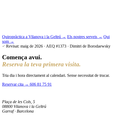
Quiropràctica a Vilanova i la Geltrú →
Els nostres serveis →
Qui
som →
Revisat:
maig de 2026
·
AEQ #1373
·
Dimitri de Borodaewsky
Comença avui.
Reserva la teva primera visita.
Tria dia i hora directament al calendari. Sense necessitat de trucar.
Reservar cita →
606 81 75 91
Plaça de les Cols, 5
08800 Vilanova i la Geltrú
Garraf · Barcelona