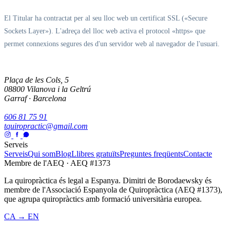
El Titular ha contractat per al seu lloc web un certificat SSL («Secure
Sockets Layer»). L'adreça del lloc web activa el protocol «https» que
permet connexions segures des d'un servidor web al navegador de l'usuari.
Plaça de les Cols, 5
08800 Vilanova i la Geltrú
Garraf · Barcelona
606 81 75 91
tquiropractic@gmail.com
Serveis
Serveis
Qui som
Blog
Llibres gratuïts
Preguntes freqüents
Contacte
Membre de l'AEQ · AEQ #1373
La quiropràctica és legal a Espanya. Dimitri de Borodaewsky és
membre de l'Associació Espanyola de Quiropràctica (AEQ #1373),
que agrupa quiropràctics amb formació universitària europea.
CA → EN