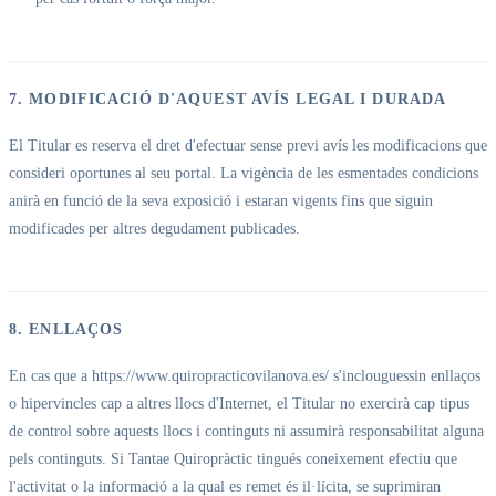
7. MODIFICACIÓ D'AQUEST AVÍS LEGAL I DURADA
El Titular es reserva el dret d'efectuar sense previ avís les modificacions que
consideri oportunes al seu portal. La vigència de les esmentades condicions
anirà en funció de la seva exposició i estaran vigents fins que siguin
modificades per altres degudament publicades.
8. ENLLAÇOS
En cas que a https://www.quiropracticovilanova.es/ s'inclouguessin enllaços
o hipervincles cap a altres llocs d'Internet, el Titular no exercirà cap tipus
de control sobre aquests llocs i continguts ni assumirà responsabilitat alguna
pels continguts. Si Tantae Quiropràctic tingués coneixement efectiu que
l'activitat o la informació a la qual es remet és il·lícita, se suprimiran