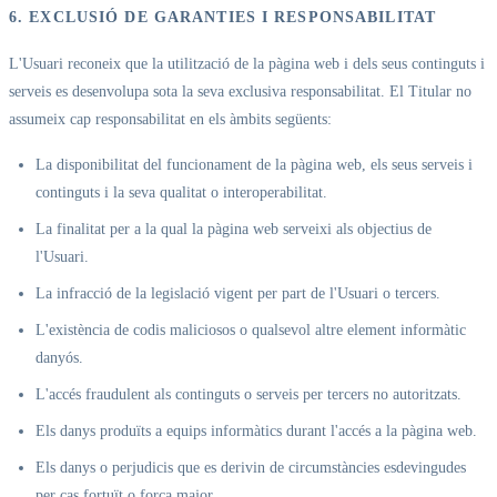
6. EXCLUSIÓ DE GARANTIES I RESPONSABILITAT
L'Usuari reconeix que la utilització de la pàgina web i dels seus continguts i
serveis es desenvolupa sota la seva exclusiva responsabilitat. El Titular no
assumeix cap responsabilitat en els àmbits següents:
La disponibilitat del funcionament de la pàgina web, els seus serveis i
continguts i la seva qualitat o interoperabilitat.
La finalitat per a la qual la pàgina web serveixi als objectius de
l'Usuari.
La infracció de la legislació vigent per part de l'Usuari o tercers.
L'existència de codis maliciosos o qualsevol altre element informàtic
danyós.
L'accés fraudulent als continguts o serveis per tercers no autoritzats.
Els danys produïts a equips informàtics durant l'accés a la pàgina web.
Els danys o perjudicis que es derivin de circumstàncies esdevingudes
per cas fortuït o força major.