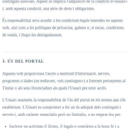
continguts associats. Aquest ús implica l'adquisició de la condició d'«usuari»
i, amb aquesta condició, una sèrie de drets i obligacions.
És responsabilitat seva accedir a les condicions legals inserides en aquesta
web, així com a les polítiques de privacitat, galetes o, si escau, condicions
de venda, i llegir-les detingudament.
3. ÚS DEL PORTAL
Aquesta web proporciona l'accés a multitud d'informació, serveis,
programes o dades (en endavant, «els continguts») a Internet pertanyents al
Titular o als seus llicenciadors als quals l'Usuari pot tenir accés.
L'Usuari assumeix la responsabilitat de l'ús del portal en els termes que s'hi
estableixen. L'Usuari es compromet a fer un ús adequat dels continguts i
serveis i, amb caràcter enunciatiu però no limitatiu, a no emprar-los per:
Incórrer en activitats il·lícites, il·legals o contràries a la bona fe i a