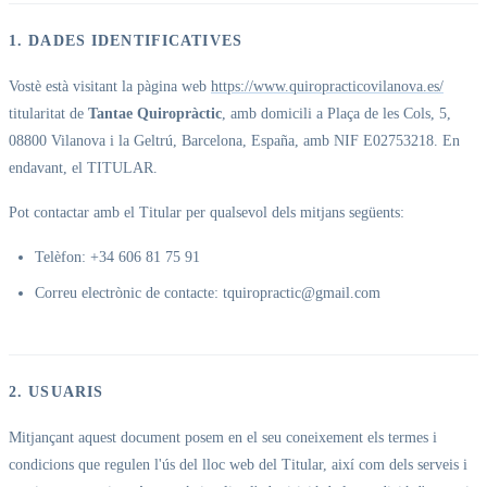
1. DADES IDENTIFICATIVES
Vostè està visitant la pàgina web
https://www.quiropracticovilanova.es/
titularitat de
Tantae Quiropràctic
, amb domicili a Plaça de les Cols, 5,
08800 Vilanova i la Geltrú, Barcelona, España, amb NIF E02753218. En
endavant, el TITULAR.
Pot contactar amb el Titular per qualsevol dels mitjans següents:
Telèfon: +34 606 81 75 91
Correu electrònic de contacte: tquiropractic@gmail.com
2. USUARIS
Mitjançant aquest document posem en el seu coneixement els termes i
condicions que regulen l'ús del lloc web del Titular, així com dels serveis i