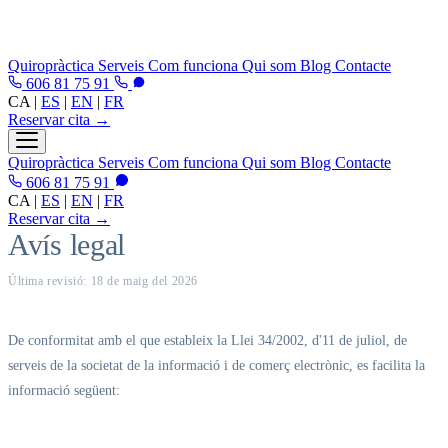
Quiropràctica
Serveis
Com funciona
Qui som
Blog
Contacte
606 81 75 91
CA
|
ES
|
EN
|
FR
Reservar cita →
Quiropràctica
Serveis
Com funciona
Qui som
Blog
Contacte
606 81 75 91
CA
|
ES
|
EN
|
FR
Reservar cita →
Avís legal
Última revisió: 18 de maig del 2026
De conformitat amb el que estableix la Llei 34/2002, d'11 de juliol, de
serveis de la societat de la informació i de comerç electrònic, es facilita la
informació següent: