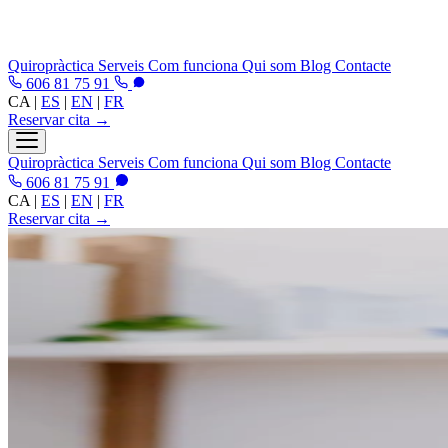
Quiropràctica
Serveis
Com funciona
Qui som
Blog
Contacte
606 81 75 91
CA
|
ES
|
EN
|
FR
Reservar cita →
Quiropràctica
Serveis
Com funciona
Qui som
Blog
Contacte
606 81 75 91
CA
|
ES
|
EN
|
FR
Reservar cita →