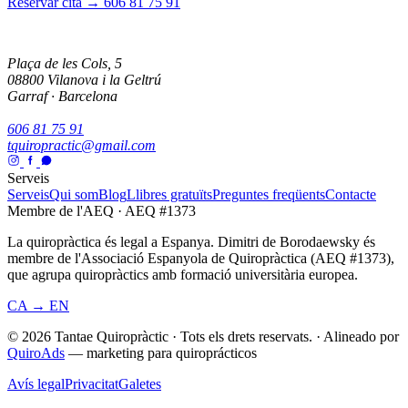
Reservar cita →
606 81 75 91
Plaça de les Cols, 5
08800 Vilanova i la Geltrú
Garraf · Barcelona
606 81 75 91
tquiropractic@gmail.com
Serveis
Serveis
Qui som
Blog
Llibres gratuïts
Preguntes freqüents
Contacte
Membre de l'AEQ · AEQ #1373
La quiropràctica és legal a Espanya. Dimitri de Borodaewsky és
membre de l'Associació Espanyola de Quiropràctica (AEQ #1373),
que agrupa quiropràctics amb formació universitària europea.
CA → EN
© 2026 Tantae Quiropràctic
·
Tots els drets reservats.
·
Alineado por
QuiroAds
— marketing para quiroprácticos
Avís legal
Privacitat
Galetes