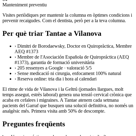
Manteniment preventiu
Visites periòdiques per mantenir la columna en òptimes condicions i
prevenir recaigudes. Com el dentista, però per a la teva columna.
Per què triar Tantae a Vilanova
›
Dimitri de Borodaewsky, Doctor en Quiropràctica, Membre
AEQ #1373
›
Membre de l'Asociación Española de Quiropráctica (AEQ
#1373), garantia de formació universitària
›
205 ressenyes a Google · valoració 5/5
›
Sense medicació ni cirurgia, enfocament 100% natural
›
Reserva online: tria dia i hora al calendari
El ritme de vida de Vilanova i la Geltrú (jornades llargues, molt
temps assegut, estrès laboral) genera una tensió cervical crònica que
acaba en cefalees i migraines. A Tantae atenem cada setmana
pacients del Garraf que busquen una solució definitiva, no només un
analgèsic més. Primera visita amb 50% de descompte.
Preguntes freqüents