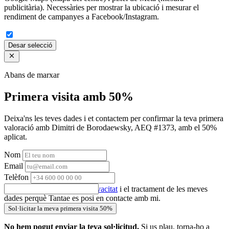
publicitària). Necessàries per mostrar la ubicació i mesurar el
rendiment de campanyes a Facebook/Instagram.
Desar selecció
Abans de marxar
Primera visita amb 50%
Deixa'ns les teves dades i et contactem per confirmar la teva primera
valoració amb Dimitri de Borodaewsky, AEQ #1373, amb el 50%
aplicat.
Nom
Email
Telèfon
Accepto la
política de privacitat
i el tractament de les meves
dades perquè Tantae es posi en contacte amb mi.
Sol·licitar la meva primera visita 50%
No hem pogut enviar la teva sol·licitud.
Si us plau, torna-ho a