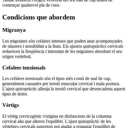
començar qualsevol pla de cura.
Condicions que abordem
Migranya
Les migraines són cefalees intenses que poden anar acompanyades
de nàusees i sensibilitat a la llum. Els ajustos quiropràctics cervicals
redueixen la freqüència i intensitat de les migraines abordant el seu
origen vertebral.
Cefalees tensionals
Les cefalees tensionals són el tipus més comú de mal de cap,
generalment causades per tensió muscular cervical i mala postura.
L'ajust quiropràctic alleuja la tensió cervical que desencadena aquest
tipus de dolor.
Vèrtigs
El vèrtig cervicogènic s'origina en disfuncions de la columna
cervical alta que alteren l'equilibri. L'ajust quiropràctic de les
vèrtebres cervicals superiors pot ajudar a restaurar l'equilibri de