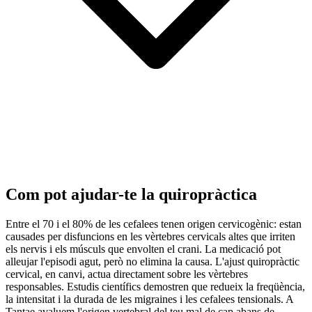
Com pot ajudar-te la quiropràctica
Entre el 70 i el 80% de les cefalees tenen origen cervicogènic: estan
causades per disfuncions en les vèrtebres cervicals altes que irriten
els nervis i els músculs que envolten el crani. La medicació pot
alleujar l'episodi agut, però no elimina la causa. L'ajust quiropràctic
cervical, en canvi, actua directament sobre les vèrtebres
responsables. Estudis científics demostren que redueix la freqüència,
la intensitat i la durada de les migraines i les cefalees tensionals. A
Tantae avaluem l'origen vertebral del teu mal de cap abans de