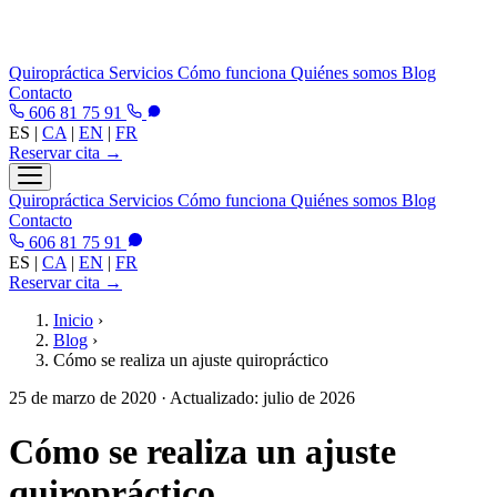
Quiropráctica
Servicios
Cómo funciona
Quiénes somos
Blog
Contacto
606 81 75 91
ES
|
CA
|
EN
|
FR
Reservar cita →
Quiropráctica
Servicios
Cómo funciona
Quiénes somos
Blog
Contacto
606 81 75 91
ES
|
CA
|
EN
|
FR
Reservar cita →
Inicio
›
Blog
›
Cómo se realiza un ajuste quiropráctico
25 de marzo de 2020
· Actualizado: julio de 2026
Cómo se realiza un ajuste
quiropráctico