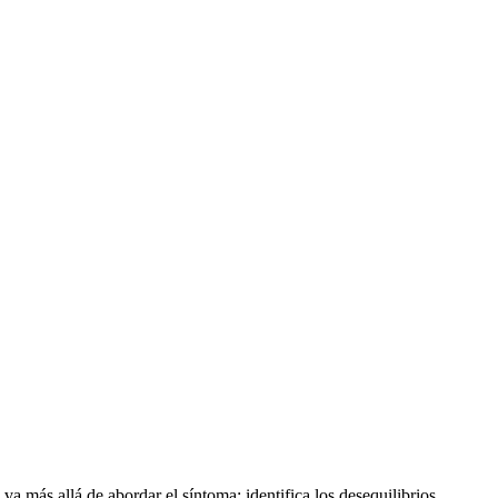
 más allá de abordar el síntoma: identifica los desequilibrios