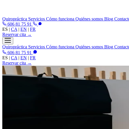
Quiropráctica
Servicios
Cómo funciona
Quiénes somos
Blog
Contact
606 81 75 91
ES
|
CA
|
EN
|
FR
Reservar cita →
Quiropráctica
Servicios
Cómo funciona
Quiénes somos
Blog
Contact
606 81 75 91
ES
|
CA
|
EN
|
FR
Reservar cita →