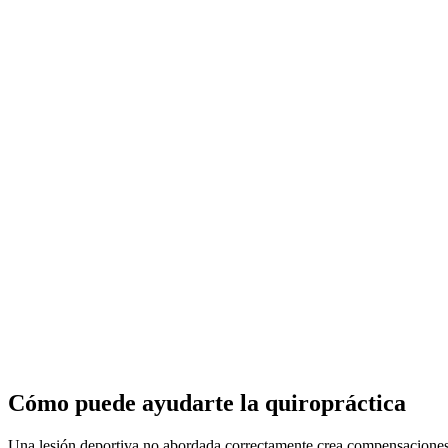
Cómo puede ayudarte la quiropráctica
Una lesión deportiva no abordada correctamente crea compensaciones b