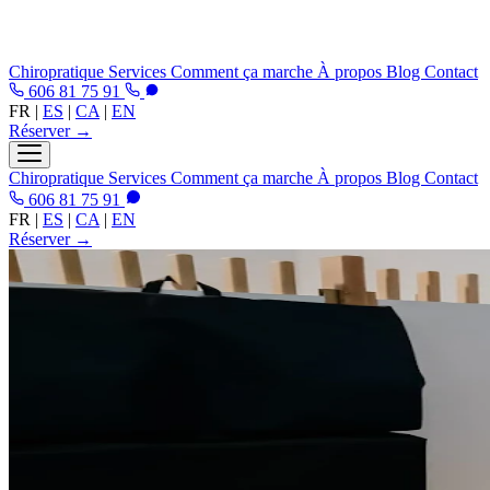
Chiropratique
Services
Comment ça marche
À propos
Blog
Contact
606 81 75 91
FR
|
ES
|
CA
|
EN
Réserver →
Chiropratique
Services
Comment ça marche
À propos
Blog
Contact
606 81 75 91
FR
|
ES
|
CA
|
EN
Réserver →