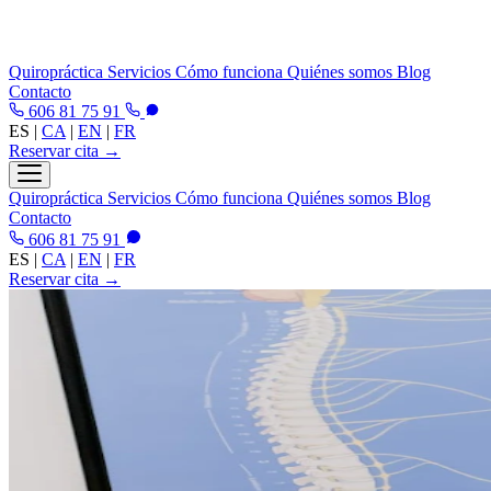
Quiropráctica
Servicios
Cómo funciona
Quiénes somos
Blog
Contacto
606 81 75 91
ES
|
CA
|
EN
|
FR
Reservar cita →
Quiropráctica
Servicios
Cómo funciona
Quiénes somos
Blog
Contacto
606 81 75 91
ES
|
CA
|
EN
|
FR
Reservar cita →