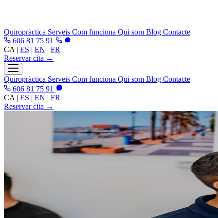
Quiropràctica
Serveis
Com funciona
Qui som
Blog
Contacte
606 81 75 91
CA
|
ES
|
EN
|
FR
Reservar cita →
Quiropràctica
Serveis
Com funciona
Qui som
Blog
Contacte
606 81 75 91
CA
|
ES
|
EN
|
FR
Reservar cita →