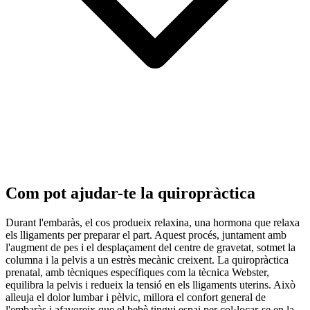
Com pot ajudar-te la quiropràctica
Durant l'embaràs, el cos produeix relaxina, una hormona que relaxa
els lligaments per preparar el part. Aquest procés, juntament amb
l'augment de pes i el desplaçament del centre de gravetat, sotmet la
columna i la pelvis a un estrès mecànic creixent. La quiropràctica
prenatal, amb tècniques específiques com la tècnica Webster,
equilibra la pelvis i redueix la tensió en els lligaments uterins. Això
alleuja el dolor lumbar i pèlvic, millora el confort general de
l'embaràs i afavoreix que el bebè tingui espai per col·locar-se en la