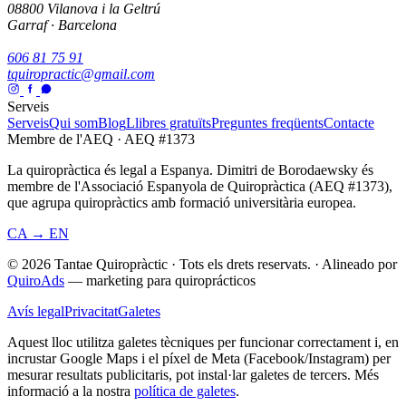
08800 Vilanova i la Geltrú
Garraf · Barcelona
606 81 75 91
tquiropractic@gmail.com
Serveis
Serveis
Qui som
Blog
Llibres gratuïts
Preguntes freqüents
Contacte
Membre de l'AEQ · AEQ #1373
La quiropràctica és legal a Espanya. Dimitri de Borodaewsky és
membre de l'Associació Espanyola de Quiropràctica (AEQ #1373),
que agrupa quiropràctics amb formació universitària europea.
CA → EN
© 2026 Tantae Quiropràctic
·
Tots els drets reservats.
·
Alineado por
QuiroAds
— marketing para quiroprácticos
Avís legal
Privacitat
Galetes
Aquest lloc utilitza galetes tècniques per funcionar correctament i, en
incrustar Google Maps i el píxel de Meta (Facebook/Instagram) per
mesurar resultats publicitaris, pot instal·lar galetes de tercers.
Més
informació a la nostra
política de galetes
.