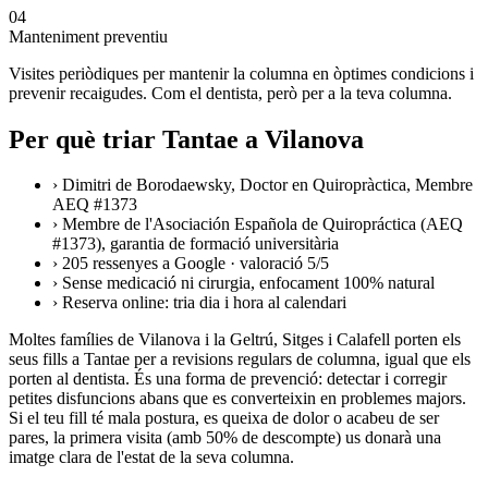
04
Manteniment preventiu
Visites periòdiques per mantenir la columna en òptimes condicions i
prevenir recaigudes. Com el dentista, però per a la teva columna.
Per què triar Tantae a Vilanova
›
Dimitri de Borodaewsky, Doctor en Quiropràctica, Membre
AEQ #1373
›
Membre de l'Asociación Española de Quiropráctica (AEQ
#1373), garantia de formació universitària
›
205 ressenyes a Google · valoració 5/5
›
Sense medicació ni cirurgia, enfocament 100% natural
›
Reserva online: tria dia i hora al calendari
Moltes famílies de Vilanova i la Geltrú, Sitges i Calafell porten els
seus fills a Tantae per a revisions regulars de columna, igual que els
porten al dentista. És una forma de prevenció: detectar i corregir
petites disfuncions abans que es converteixin en problemes majors.
Si el teu fill té mala postura, es queixa de dolor o acabeu de ser
pares, la primera visita (amb 50% de descompte) us donarà una
imatge clara de l'estat de la seva columna.