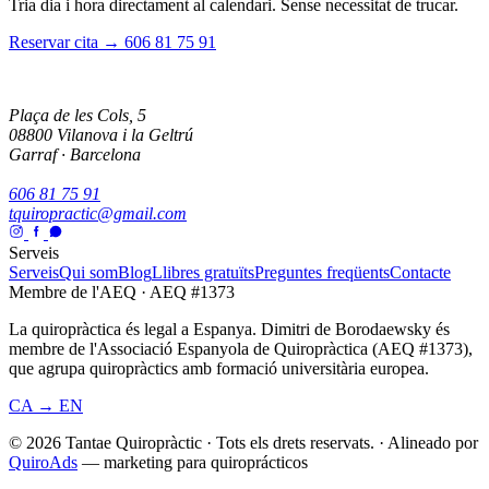
Tria dia i hora directament al calendari. Sense necessitat de trucar.
Reservar cita →
606 81 75 91
Plaça de les Cols, 5
08800 Vilanova i la Geltrú
Garraf · Barcelona
606 81 75 91
tquiropractic@gmail.com
Serveis
Serveis
Qui som
Blog
Llibres gratuïts
Preguntes freqüents
Contacte
Membre de l'AEQ · AEQ #1373
La quiropràctica és legal a Espanya. Dimitri de Borodaewsky és
membre de l'Associació Espanyola de Quiropràctica (AEQ #1373),
que agrupa quiropràctics amb formació universitària europea.
CA → EN
© 2026 Tantae Quiropràctic
·
Tots els drets reservats.
·
Alineado por
QuiroAds
— marketing para quiroprácticos