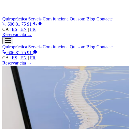
Quiropràctica
Serveis
Com funciona
Qui som
Blog
Contacte
606 81 75 91
CA
|
ES
|
EN
|
FR
Reservar cita →
Quiropràctica
Serveis
Com funciona
Qui som
Blog
Contacte
606 81 75 91
CA
|
ES
|
EN
|
FR
Reservar cita →