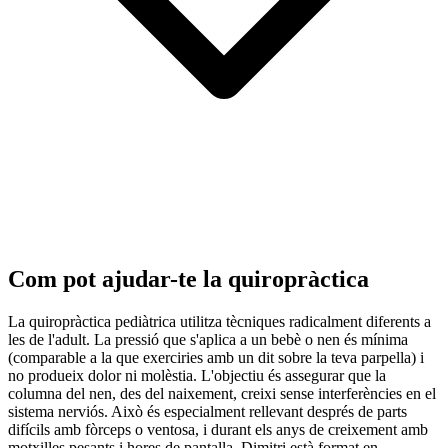
Com pot ajudar-te la quiropràctica
La quiropràctica pediàtrica utilitza tècniques radicalment diferents a
les de l'adult. La pressió que s'aplica a un bebè o nen és mínima
(comparable a la que exerciries amb un dit sobre la teva parpella) i
no produeix dolor ni molèstia. L'objectiu és assegurar que la
columna del nen, des del naixement, creixi sense interferències en el
sistema nerviós. Això és especialment rellevant després de parts
difícils amb fòrceps o ventosa, i durant els anys de creixement amb
motxilles pesants i hores de pantalla. Dimitri està format en