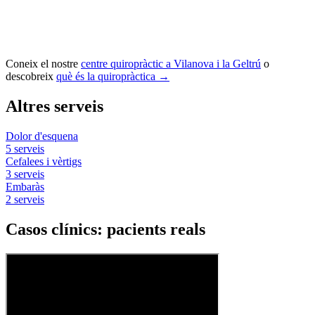
Coneix el nostre
centre quiropràctic a Vilanova i la Geltrú
o
descobreix
què és la quiropràctica →
Altres serveis
Dolor d'esquena
5 serveis
Cefalees i vèrtigs
3 serveis
Embaràs
2 serveis
Casos clínics: pacients reals