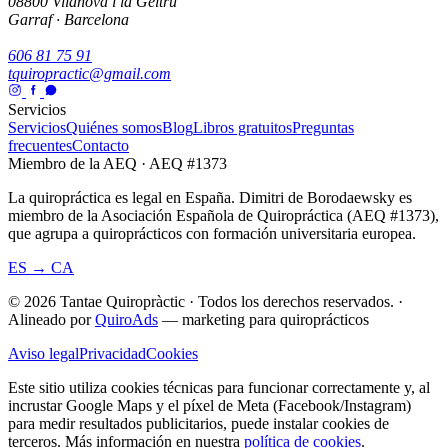
08800 Vilanova i la Geltrú
Garraf · Barcelona
606 81 75 91
tquiropractic@gmail.com
Servicios
Servicios
Quiénes somos
Blog
Libros gratuitos
Preguntas
frecuentes
Contacto
Miembro de la AEQ · AEQ #1373
La quiropráctica es legal en España. Dimitri de Borodaewsky es
miembro de la Asociación Española de Quiropráctica (AEQ #1373),
que agrupa a quiroprácticos con formación universitaria europea.
ES → CA
© 2026 Tantae Quiropràctic
·
Todos los derechos reservados.
·
Alineado por
QuiroAds
— marketing para quiroprácticos
Aviso legal
Privacidad
Cookies
Este sitio utiliza cookies técnicas para funcionar correctamente y, al
incrustar Google Maps y el píxel de Meta (Facebook/Instagram)
para medir resultados publicitarios, puede instalar cookies de
terceros.
Más información en nuestra
política de cookies
.