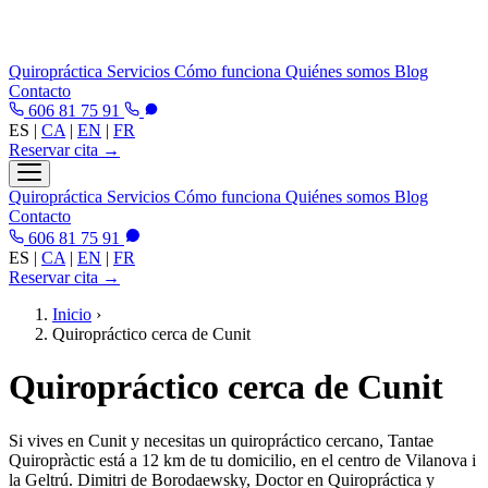
Quiropráctica
Servicios
Cómo funciona
Quiénes somos
Blog
Contacto
606 81 75 91
ES
|
CA
|
EN
|
FR
Reservar cita →
Quiropráctica
Servicios
Cómo funciona
Quiénes somos
Blog
Contacto
606 81 75 91
ES
|
CA
|
EN
|
FR
Reservar cita →
Inicio
›
Quiropráctico cerca de Cunit
Quiropráctico cerca de Cunit
Si vives en Cunit y necesitas un quiropráctico cercano, Tantae
Quiropràctic está a 12 km de tu domicilio, en el centro de Vilanova i
la Geltrú. Dimitri de Borodaewsky, Doctor en Quiropráctica y