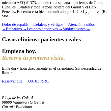
miembro AEQ #1373, atiende cada semana a pacientes de Cunit,
Cubelles, Calafell y toda la zona costera del Garraf y el Baix
Penedès. El centro está bien comunicado por la C-31 y por tren (R2-
Sud).
Dolor de espalda →
Cefaleas y vértigos →
Atención a niños
→
Embarazo →
Lesiones deportivas →
Subluxaciones →
Casos clínicos: pacientes reales
Empieza hoy.
Reserva tu primera visita.
Elige día y hora directamente en el calendario. Sin necesidad de
llamar.
Reservar cita →
606 81 75 91
Plaça de les Cols, 5
08800 Vilanova i la Geltrú
Garraf · Barcelona