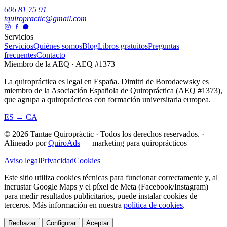
606 81 75 91
tquiropractic@gmail.com
Servicios
Servicios
Quiénes somos
Blog
Libros gratuitos
Preguntas
frecuentes
Contacto
Miembro de la AEQ · AEQ #1373
La quiropráctica es legal en España. Dimitri de Borodaewsky es
miembro de la Asociación Española de Quiropráctica (AEQ #1373),
que agrupa a quiroprácticos con formación universitaria europea.
ES → CA
© 2026 Tantae Quiropràctic
·
Todos los derechos reservados.
·
Alineado por
QuiroAds
— marketing para quiroprácticos
Aviso legal
Privacidad
Cookies
Este sitio utiliza cookies técnicas para funcionar correctamente y, al
incrustar Google Maps y el píxel de Meta (Facebook/Instagram)
para medir resultados publicitarios, puede instalar cookies de
terceros.
Más información en nuestra
política de cookies
.
Rechazar
Configurar
Aceptar